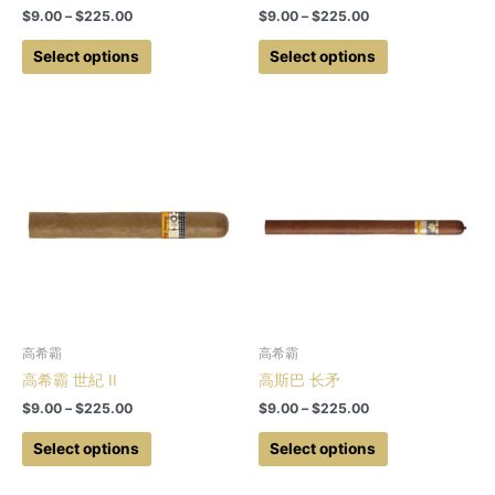
Price
Price
$
9.00
–
$
225.00
$
9.00
–
$
225.00
range:
range:
This
This
$9.00
$9.00
Select options
Select options
product
product
through
through
$225.00
$225.00
has
has
multiple
multiple
variants.
variants.
The
The
options
options
may
may
be
be
chosen
chosen
on
on
the
the
product
product
高希霸
高希霸
page
page
高希霸 世紀 II
高斯巴 长矛
Price
Price
$
9.00
–
$
225.00
$
9.00
–
$
225.00
range:
range:
This
This
$9.00
$9.00
Select options
Select options
product
product
through
through
$225.00
$225.00
has
has