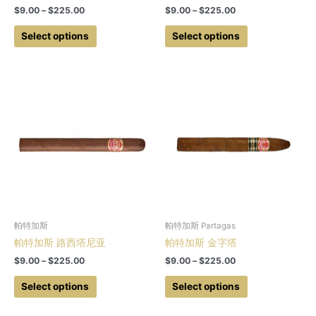
Price
Price
$
9.00
–
$
225.00
$
9.00
–
$
225.00
range:
range:
This
This
$9.00
$9.00
Select options
Select options
product
product
through
through
$225.00
$225.00
has
has
multiple
multiple
variants.
variants.
The
The
options
options
may
may
be
be
chosen
chosen
on
on
the
the
product
product
帕特加斯
帕特加斯 Partagas
page
page
帕特加斯 路西塔尼亚
帕特加斯 金字塔
Price
Price
$
9.00
–
$
225.00
$
9.00
–
$
225.00
range:
range:
This
This
$9.00
$9.00
Select options
Select options
product
product
through
through
$225.00
$225.00
has
has