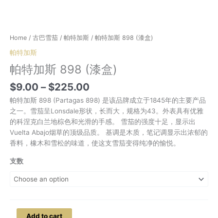
Home
/
古巴雪茄
/
帕特加斯
/ 帕特加斯 898 (漆盒)
帕特加斯
帕特加斯 898 (漆盒)
Price
$
9.00
–
$
225.00
range:
帕特加斯 898 (Partagas 898) 是该品牌成立于1845年的主要产品
$9.00
之一。雪茄呈Lonsdale形状，长而大，规格为43。外表具有优雅
through
的科涅克白兰地棕色和光滑的手感。 雪茄的强度十足，显示出
$225.00
Vuelta Abajo烟草的顶级品质。 基调是木质，笔记调显示出浓郁的
香料，橡木和雪松的味道，使这支雪茄变得纯净的愉悦。
支数
帕
Add to cart