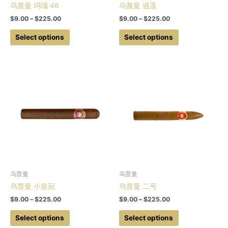
乌普曼 玛瑙 46
乌普曼 逍遥
Price
Price
$
9.00
–
$
225.00
$
9.00
–
$
225.00
range:
range:
This
This
$9.00
$9.00
Select options
Select options
product
product
through
through
$225.00
$225.00
has
has
multiple
multiple
variants.
variants.
The
The
options
options
may
may
be
be
chosen
chosen
on
on
the
the
product
product
乌普曼
乌普曼
page
page
乌普曼 小皇冠
乌普曼 二号
Price
Price
$
9.00
–
$
225.00
$
9.00
–
$
225.00
range:
range:
This
This
$9.00
$9.00
Select options
Select options
product
product
through
through